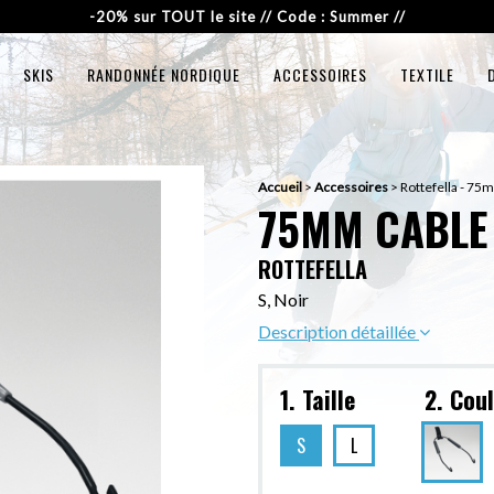
-20% sur TOUT le site // Code : Summer //
SKIS
RANDONNÉE NORDIQUE
ACCESSOIRES
TEXTILE
Accueil
>
Accessoires
>
Rottefella - 75m
75MM CABLE 
ROTTEFELLA
S, Noir
Description détaillée
1. Taille
2. Cou
S
L