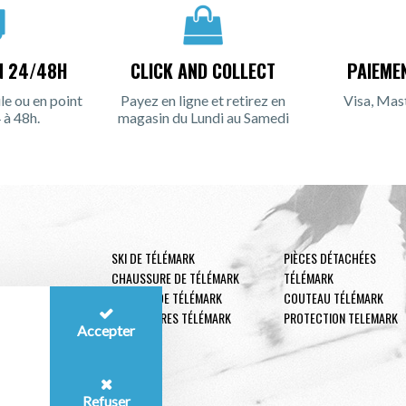
N 24/48H
CLICK AND COLLECT
PAIEME
le ou en point
Payez en ligne et retirez en
Visa, Mas
 à 48h.
magasin du Lundi au Samedi
SKI DE TÉLÉMARK
PIÈCES DÉTACHÉES
CHAUSSURE DE TÉLÉMARK
TÉLÉMARK
FIXATION DE TÉLÉMARK
COUTEAU TÉLÉMARK
ACCESSOIRES TÉLÉMARK
PROTECTION TELEMARK
Accepter
Refuser