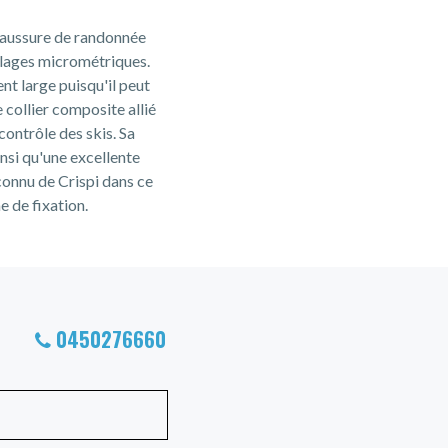
chaussure de randonnée
glages micrométriques.
t large puisqu'il peut
e collier composite allié
contrôle des skis. Sa
si qu'une excellente
econnu de Crispi dans ce
 de fixation.
0450276660