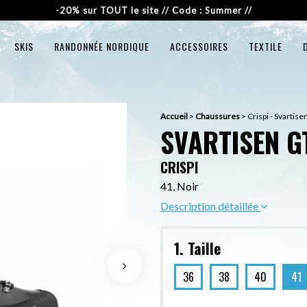
-20% sur TOUT le site // Code : Summer //
SKIS
RANDONNÉE NORDIQUE
ACCESSOIRES
TEXTILE
Accueil
>
Chaussures
>
Crispi - Svartis
SVARTISEN G
CRISPI
41, Noir
Description détaillée
1. Taille
36
38
40
41