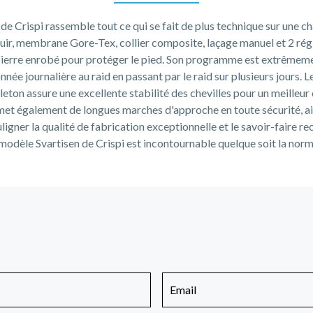
e Crispi rassemble tout ce qui se fait de plus technique sur une 
uir, membrane Gore-Tex, collier composite, laçage manuel et 2 ré
pierre enrobé pour protéger le pied. Son programme est extrêmemen
nnée journalière au raid en passant par le raid sur plusieurs jours. L
leton assure une excellente stabilité des chevilles pour un meilleur 
et également de longues marches d'approche en toute sécurité, ain
ouligner la qualité de fabrication exceptionnelle et le savoir-faire r
modèle Svartisen de Crispi est incontournable quelque soit la norme