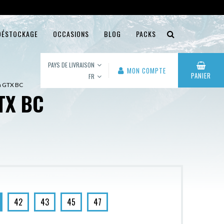
DÉSTOCKAGE
OCCASIONS
BLOG
PACKS
PAYS DE LIVRAISON
MON COMPTE
PANIER
FR
en GTX BC
TX BC
42
43
45
47