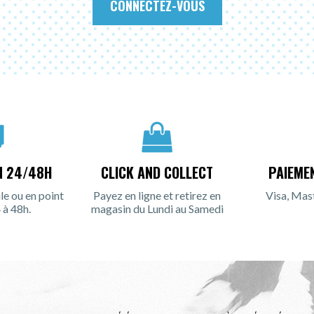
CONNECTEZ-VOUS
N 24/48H
CLICK AND COLLECT
PAIEME
le ou en point
Payez en ligne et retirez en
Visa, Mas
 à 48h.
magasin du Lundi au Samedi