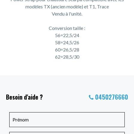
modèles TX (ancien modèle) et T1, Trace
Vendu à l'unité.
Conversion taille :
56=22,5/24
58=24,5/26
60=26,5/28
62=28,5/30
Besoin d'aide ?
0450276660