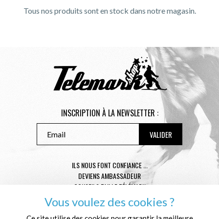
Tous nos produits sont en stock dans notre magasin.
INSCRIPTION À LA NEWSLETTER :
ILS NOUS FONT CONFIANCE ...
DEVIENS AMBASSADEUR
CONSEILS TAILLE TÉLÉMARK
CONDITIONS GÉNÉRALES DE VENTE
Vous voulez des cookies ?
MENTIONS LÉGALES
Ce site utilise des cookies pour garantir la meilleure
POLITIQUE DE CONFIDENTIALITÉ