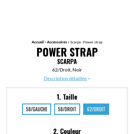
Accueil
>
Accessoires
>
Scarpa - Power strap
POWER STRAP
SCARPA
62/Droit, Noir
Description détaillée
1. Taille
58/GAUCHE
58/DROIT
62/DROIT
2. Couleur