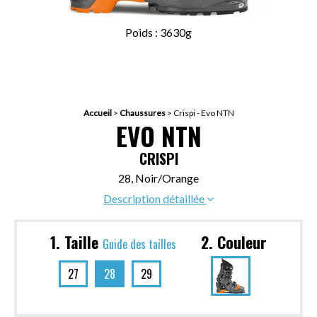
Poids : 3630g
Accueil
>
Chaussures
>
Crispi - Evo NTN
EVO NTN
CRISPI
28, Noir/Orange
Description détaillée
1. Taille
2. Couleur
Guide des tailles
27
28
29