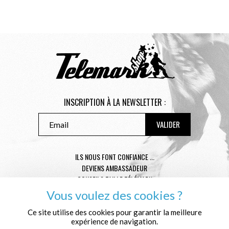
INSCRIPTION À LA NEWSLETTER :
ILS NOUS FONT CONFIANCE ...
DEVIENS AMBASSADEUR
CONSEILS TAILLE TÉLÉMARK
CONDITIONS GÉNÉRALES DE VENTE
Vous voulez des cookies ?
MENTIONS LÉGALES
POLITIQUE DE CONFIDENTIALITÉ
Ce site utilise des cookies pour garantir la meilleure
expérience de navigation.
QUI SOMMES NOUS ?