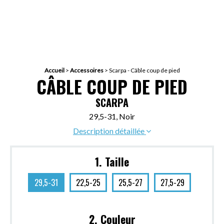
Accueil
>
Accessoires
>
Scarpa - Câble coup de pied
CÂBLE COUP DE PIED
SCARPA
29,5-31, Noir
Description détaillée
1. Taille
29,5-31
22,5-25
25,5-27
27,5-29
2. Couleur