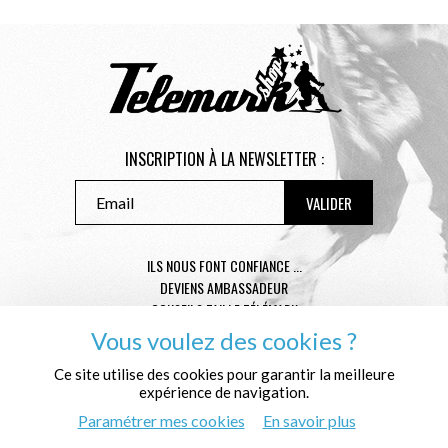
INSCRIPTION À LA NEWSLETTER :
ILS NOUS FONT CONFIANCE ...
DEVIENS AMBASSADEUR
CONSEILS TAILLE TÉLÉMARK
CONDITIONS GÉNÉRALES DE VENTE
Vous voulez des cookies ?
MENTIONS LÉGALES
Ce site utilise des cookies pour garantir la meilleure
POLITIQUE DE CONFIDENTIALITÉ
expérience de navigation.
QUI SOMMES NOUS ?
Paramétrer mes cookies
En savoir plus