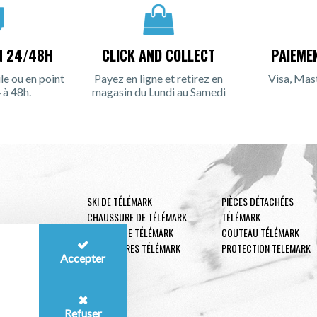
N 24/48H
CLICK AND COLLECT
PAIEME
le ou en point
Payez en ligne et retirez en
Visa, Mas
 à 48h.
magasin du Lundi au Samedi
SKI DE TÉLÉMARK
PIÈCES DÉTACHÉES
CHAUSSURE DE TÉLÉMARK
TÉLÉMARK
FIXATION DE TÉLÉMARK
COUTEAU TÉLÉMARK
ACCESSOIRES TÉLÉMARK
PROTECTION TELEMARK
Accepter
Refuser