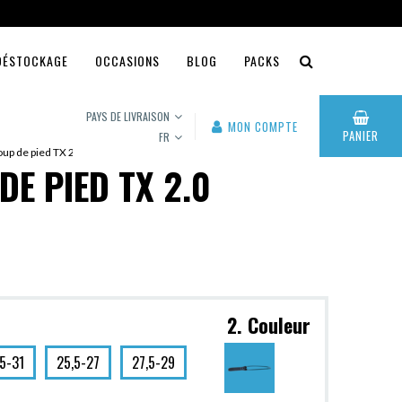
DÉSTOCKAGE
OCCASIONS
BLOG
PACKS
PAYS DE LIVRAISON
MON COMPTE
PANIER
FR
oup de pied TX 2.0
DE PIED TX 2.0
2. Couleur
,5-31
25,5-27
27,5-29