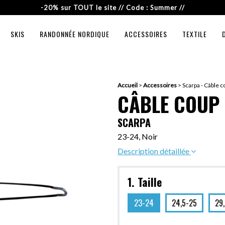
-20% sur TOUT le site // Code : Summer //
SKIS
RANDONNÉE NORDIQUE
ACCESSOIRES
TEXTILE
Accueil
>
Accessoires
>
Scarpa - Câble c
CÂBLE COUP 
SCARPA
23-24, Noir
Description détaillée
1. Taille
23-24
24,5-25
29