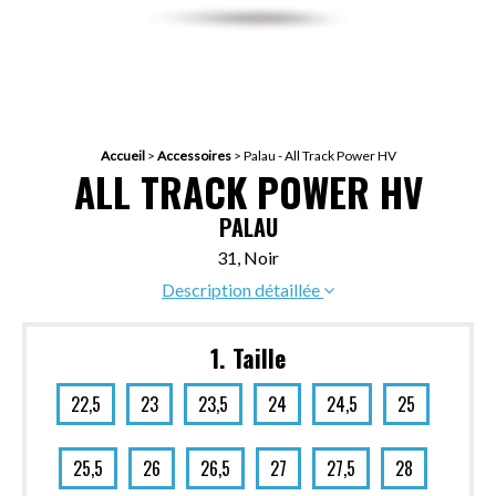
Accueil
>
Accessoires
>
Palau - All Track Power HV
ALL TRACK POWER HV
PALAU
31, Noir
Description détaillée
1. Taille
22,5
23
23,5
24
24,5
25
25,5
26
26,5
27
27,5
28