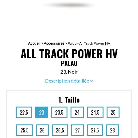
Accueil
>
Accessoires
>
Palau - All Track Power HV
ALL TRACK POWER HV
PALAU
23, Noir
Description détaillée
1. Taille
22,5
23
23,5
24
24,5
25
25,5
26
26,5
27
27,5
28