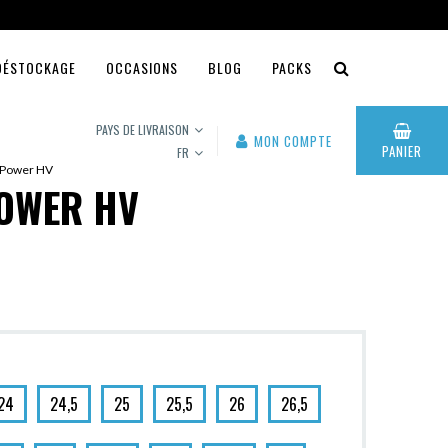
DÉSTOCKAGE
OCCASIONS
BLOG
PACKS
PAYS DE LIVRAISON
MON COMPTE
PANIER
FR
k Power HV
POWER HV
24
24,5
25
25,5
26
26,5