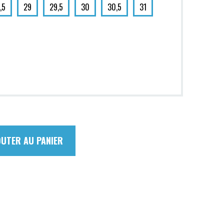
,5
29
29,5
30
30,5
31
OUTER AU PANIER