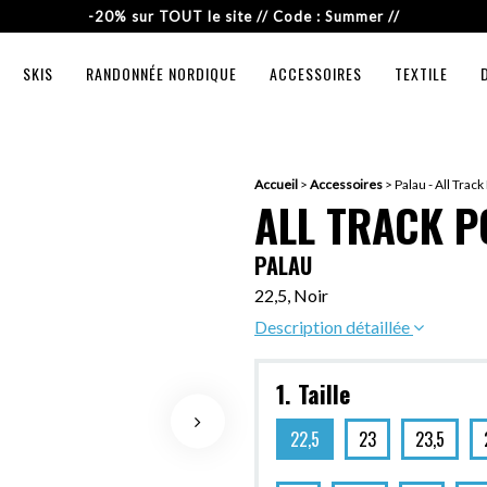
-20% sur TOUT le site // Code : Summer //
SKIS
RANDONNÉE NORDIQUE
ACCESSOIRES
TEXTILE
Accueil
>
Accessoires
>
Palau - All Trac
ALL TRACK 
PALAU
22,5, Noir
Description détaillée
1. Taille
22,5
23
23,5