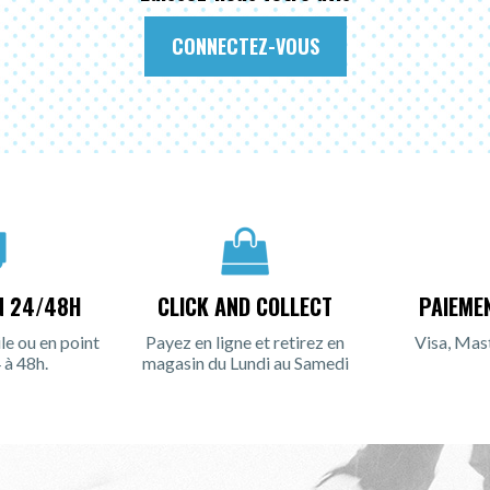
CONNECTEZ-VOUS
N 24/48H
CLICK AND COLLECT
PAIEME
le ou en point
Payez en ligne et retirez en
Visa, Mas
 à 48h.
magasin du Lundi au Samedi