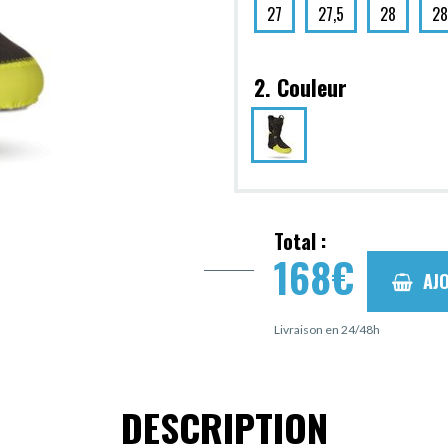
27
27,5
28
28
2. Couleur
Total :
168
€
AJ
Livraison en 24/48h
DESCRIPTION