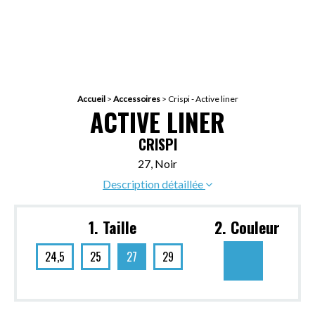
Accueil
>
Accessoires
>
Crispi - Active liner
ACTIVE LINER
CRISPI
27, Noir
Description détaillée
1. Taille
2. Couleur
24,5
25
27
29