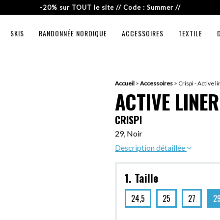
-20% sur TOUT le site // Code : Summer //
SKIS
RANDONNÉE NORDIQUE
ACCESSOIRES
TEXTILE
Accueil
>
Accessoires
>
Crispi - Active l
ACTIVE LINER
CRISPI
29, Noir
Description détaillée
1. Taille
24,5
25
27
2