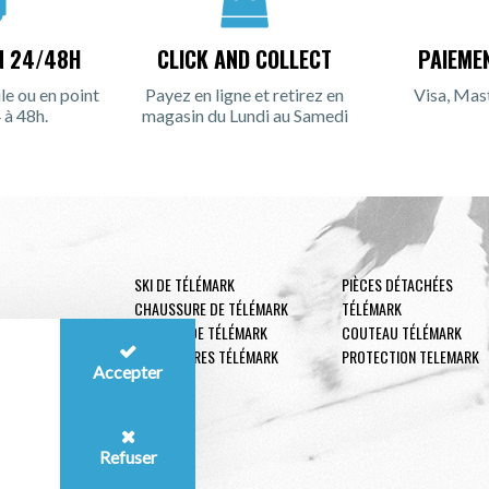
N 24/48H
CLICK AND COLLECT
PAIEME
le ou en point
Payez en ligne et retirez en
Visa, Mas
 à 48h.
magasin du Lundi au Samedi
SKI DE TÉLÉMARK
PIÈCES DÉTACHÉES
CHAUSSURE DE TÉLÉMARK
TÉLÉMARK
FIXATION DE TÉLÉMARK
COUTEAU TÉLÉMARK
ACCESSOIRES TÉLÉMARK
PROTECTION TELEMARK
Accepter
Refuser