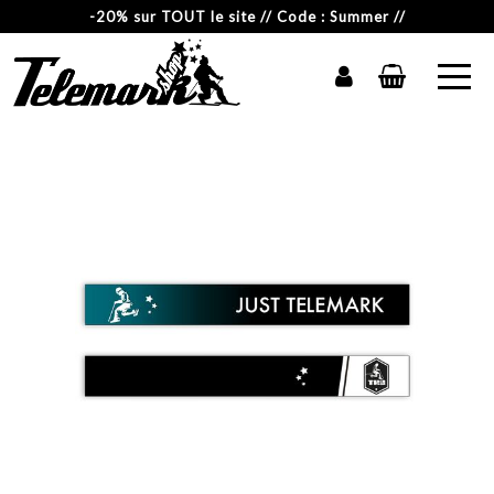
-20% sur TOUT le site // Code : Summer //