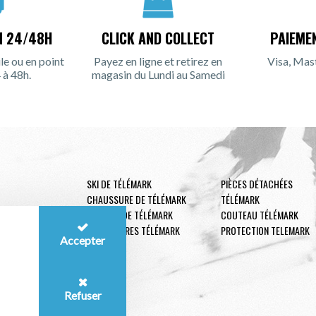
N 24/48H
CLICK AND COLLECT
PAIEME
le ou en point
Payez en ligne et retirez en
Visa, Mas
 à 48h.
magasin du Lundi au Samedi
SKI DE TÉLÉMARK
PIÈCES DÉTACHÉES
CHAUSSURE DE TÉLÉMARK
TÉLÉMARK
FIXATION DE TÉLÉMARK
COUTEAU TÉLÉMARK
ACCESSOIRES TÉLÉMARK
PROTECTION TELEMARK
Accepter
Refuser