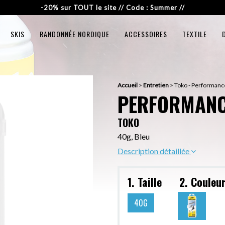
-20% sur TOUT le site // Code : Summer //
SKIS
RANDONNÉE NORDIQUE
ACCESSOIRES
TEXTILE
Accueil
>
Entretien
>
Toko - Performanc
PERFORMANC
TOKO
40g, Bleu
Description détaillée
1. Taille
2. Couleu
40G