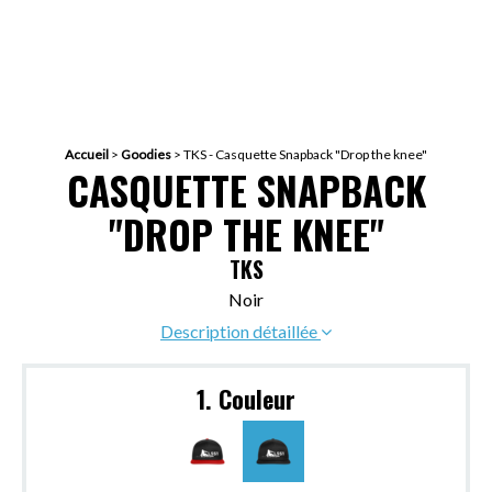
Accueil
>
Goodies
>
TKS - Casquette Snapback "Drop the knee"
CASQUETTE SNAPBACK
"DROP THE KNEE"
TKS
Noir
Description détaillée
1. Couleur