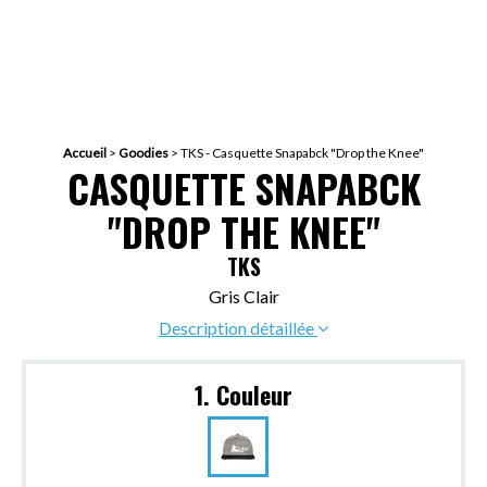
Accueil
>
Goodies
>
TKS - Casquette Snapabck "Drop the Knee"
CASQUETTE SNAPABCK
"DROP THE KNEE"
TKS
Gris Clair
Description détaillée
1. Couleur